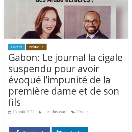
Divers
Politique
Gabon: Le journal la cigale
suspendu pour avoir
évoqué l’impunité de la
première dame et de son
fils
13 août 2022
Loeildusahara
Afrique