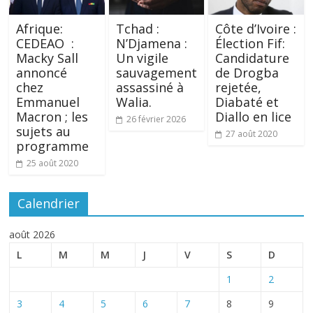
Afrique:
Tchad :
Côte d’Ivoire :
CEDEAO :
N’Djamena :
Élection Fif:
Macky Sall
Un vigile
Candidature
annoncé
sauvagement
de Drogba
chez
assassiné à
rejetée,
Emmanuel
Walia.
Diabaté et
Macron ; les
Diallo en lice
26 février 2026
sujets au
27 août 2020
programme
25 août 2020
Calendrier
août 2026
L
M
M
J
V
S
D
1
2
3
4
5
6
7
8
9