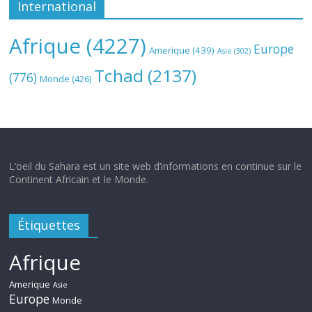
International
Afrique
(4227)
Europe
Amerique
(439)
Asie
(302)
Tchad
(2137)
(776)
Monde
(426)
L’oeil du Sahara est un site web d’informations en continue sur le
Continent Africain et le Monde.
Étiquettes
Afrique
Amerique
Asie
Europe
Monde