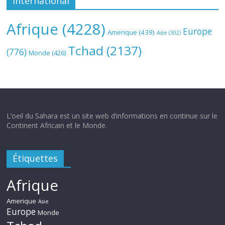
International
Afrique
(4228)
Europe
Amerique
(439)
Asie
(302)
Tchad
(2137)
(776)
Monde
(426)
L’oeil du Sahara est un site web d’informations en continue sur le
Continent Africain et le Monde.
Étiquettes
Afrique
Amerique
Asie
Europe
Monde