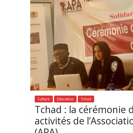
Culture
Education
Tchad
Tchad : la cérémonie d
activités de l’Associat
(APA).