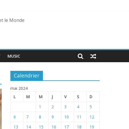
 et le Monde
T
MUSIC
Calendrier
mai 2024
L
M
M
J
V
S
D
1
2
3
4
5
6
7
8
9
10
11
12
13
14
15
16
17
18
19