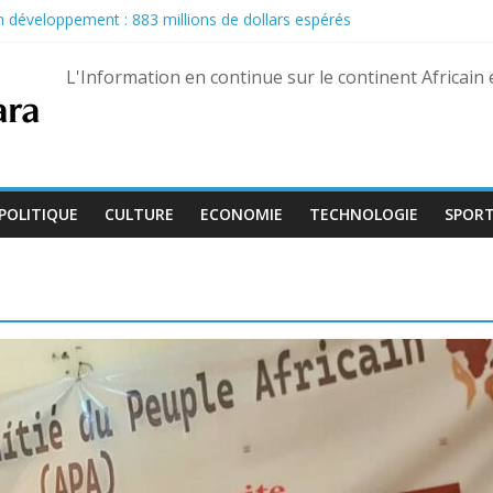
son développement : 883 millions de dollars espérés
u Pastef après des propos jugés offensants envers le chef de l’État
nairas pour les militaires, une hausse historique jusqu’à 80 %
L'Information en continue sur le continent Africain
eptembre, Bienvenu Lamah promu général de brigade
e 13 août dans trois États différents
POLITIQUE
CULTURE
ECONOMIE
TECHNOLOGIE
SPOR