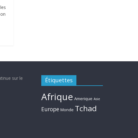
les
ion
tinue sur le
Étiquettes
Afrique
Amerique
Asie
Tchad
Europe
Monde