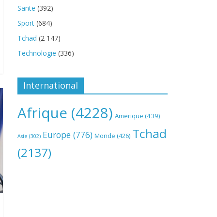
Sante
(392)
Sport
(684)
Tchad
(2 147)
Technologie
(336)
International
Afrique
(4228)
Amerique
(439)
Tchad
Europe
(776)
Monde
(426)
Asie
(302)
(2137)