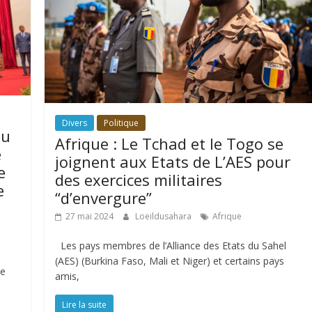
Divers
Politique
du
Afrique : Le Tchad et le Togo se
e
joignent aux Etats de L’AES pour
e
des exercices militaires
e
“d’envergure”
27 mai 2024
Loeildusahara
Afrique
Les pays membres de l’Alliance des Etats du Sahel
(AES) (Burkina Faso, Mali et Niger) et certains pays
se
amis,
Lire la suite