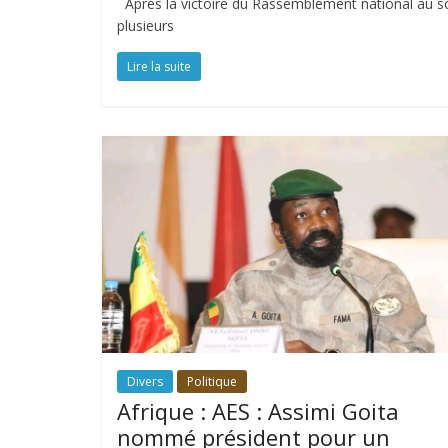
Après la victoire du Rassemblement national au soir
plusieurs
Lire la suite
Divers
Politique
Afrique : AES : Assimi Goita
nommé président pour un