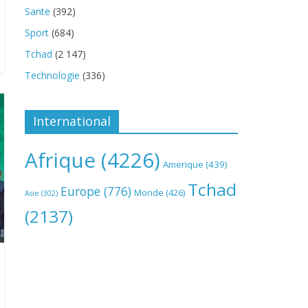
Sante
(392)
Sport
(684)
Tchad
(2 147)
Technologie
(336)
International
Afrique
(4226)
Amerique
(439)
Tchad
Europe
(776)
Monde
(426)
Asie
(302)
(2137)