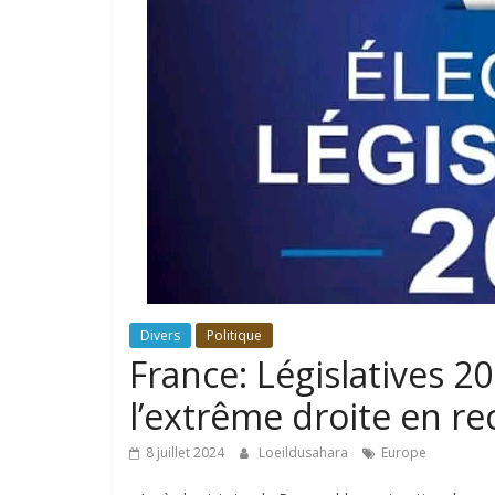
Divers
Politique
France: Législatives 2
l’extrême droite en re
8 juillet 2024
Loeildusahara
Europe