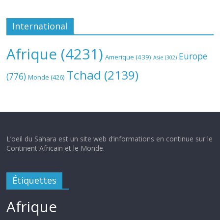
International
Afrique
(4231)
Europe
Amerique
(439)
Asie
(302)
Tchad
(2139)
(776)
Monde
(426)
L’oeil du Sahara est un site web d’informations en continue sur le
Continent Africain et le Monde.
Étiquettes
Afrique