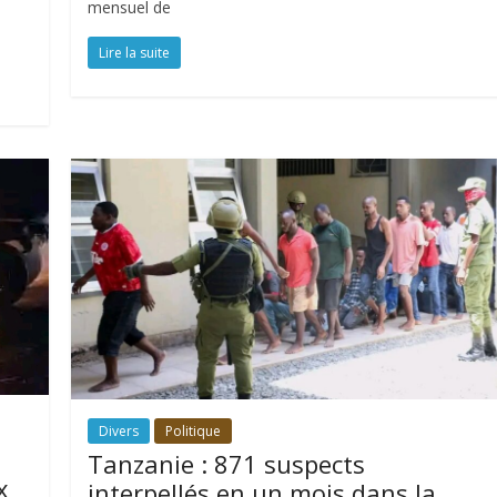
mensuel de
Lire la suite
Divers
Politique
Tanzanie : 871 suspects
x
interpellés en un mois dans la