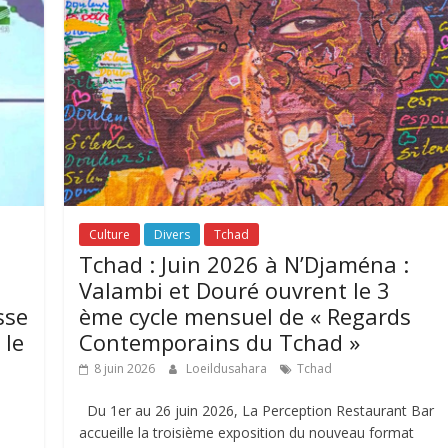
Culture
Divers
Tchad
Tchad : Juin 2026 à N’Djaména :
Valambi et Douré ouvrent le 3
sse
ème cycle mensuel de « Regards
 le
Contemporains du Tchad »
8 juin 2026
Loeildusahara
Tchad
Du 1er au 26 juin 2026, La Perception Restaurant Bar
accueille la troisième exposition du nouveau format