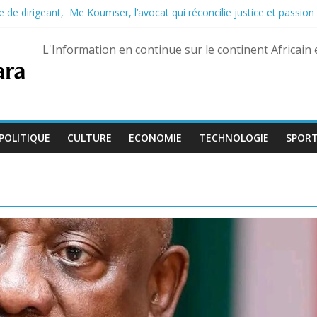
 de dirigeant, Me Koumser, l’avocat qui réconcilie justice et passion
eptembre, Bienvenu Lamah promu général de brigade
e 13 août dans trois États différents
L'Information en continue sur le continent Africain
son développement : 883 millions de dollars espérés
, le Dr Adoum Inoua appelle à recentrer le débat sur « l’essentiel »
POLITIQUE
CULTURE
ECONOMIE
TECHNOLOGIE
SPOR