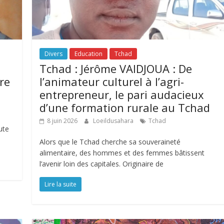
Divers
Education
Tchad
Tchad : Jérôme VAIDJOUA : De
re
l’animateur culturel à l’agri-
entrepreneur, le pari audacieux
d’une formation rurale au Tchad
8 juin 2026
Loeildusahara
Tchad
ute
Alors que le Tchad cherche sa souveraineté
alimentaire, des hommes et des femmes bâtissent
l’avenir loin des capitales. Originaire de
Lire la suite