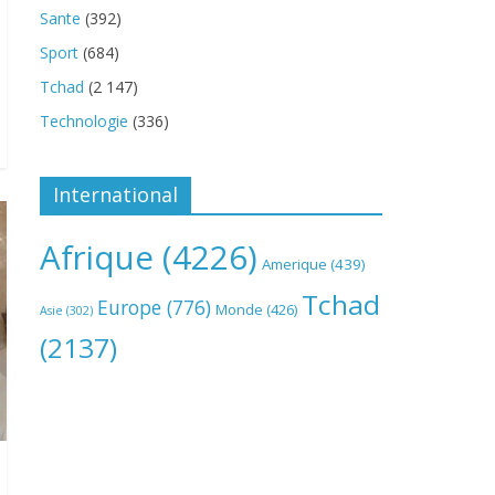
Sante
(392)
Sport
(684)
Tchad
(2 147)
Technologie
(336)
International
Afrique
(4226)
Amerique
(439)
Tchad
Europe
(776)
Monde
(426)
Asie
(302)
(2137)