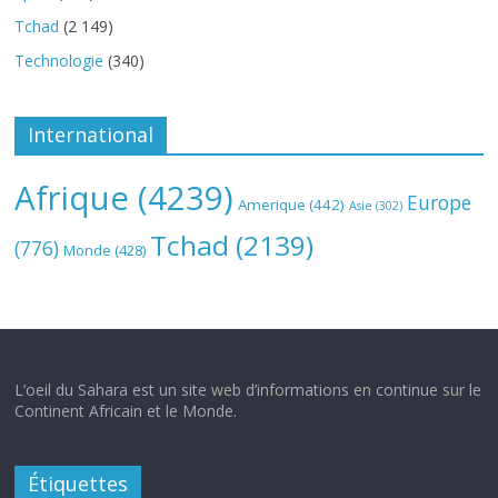
Tchad
(2 149)
Technologie
(340)
International
Afrique
(4239)
Europe
Amerique
(442)
Asie
(302)
Tchad
(2139)
(776)
Monde
(428)
L’oeil du Sahara est un site web d’informations en continue sur le
Continent Africain et le Monde.
Étiquettes