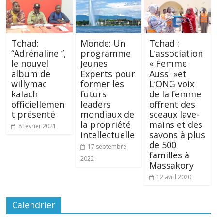
Tchad:
Monde: Un
Tchad :
“Adrénaline ”,
programme
L’association
le nouvel
Jeunes
« Femme
album de
Experts pour
Aussi »et
willymac
former les
L’ONG voix
kalach
futurs
de la femme
officiellemen
leaders
offrent des
t présenté
mondiaux de
sceaux lave-
la propriété
mains et des
8 février 2021
intellectuelle
savons à plus
de 500
17 septembre
familles à
2022
Massakory
12 avril 2020
Calendrier