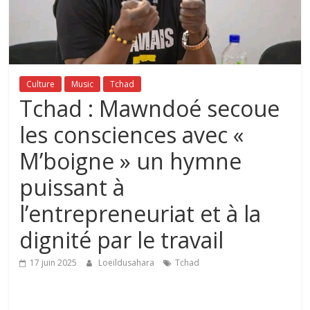
Culture
Music
Tchad
Tchad : Mawndoé secoue
les consciences avec «
M’boigne » un hymne
puissant à
l’entrepreneuriat et à la
dignité par le travail
17 juin 2025
Loeildusahara
Tchad