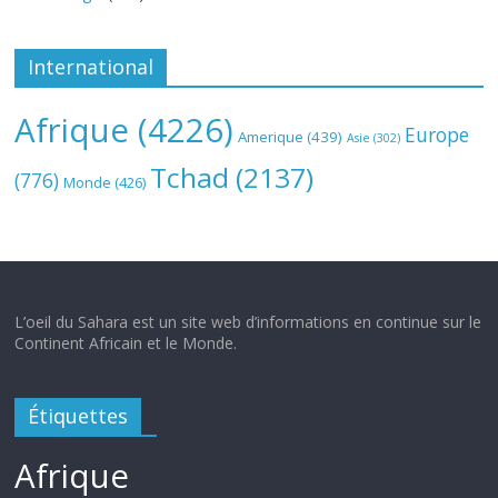
International
Afrique
(4226)
Europe
Amerique
(439)
Asie
(302)
Tchad
(2137)
(776)
Monde
(426)
L’oeil du Sahara est un site web d’informations en continue sur le
Continent Africain et le Monde.
Étiquettes
Afrique