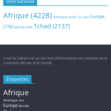
International
Afrique
(4228)
Europe
Amerique
(439)
Asie
(302)
Tchad
(2137)
(776)
Monde
(426)
L’oeil du Sahara est un site web d’informations en continue sur le
Continent Africain et le Monde.
Étiquettes
Afrique
Amerique
Asie
Europe
Monde