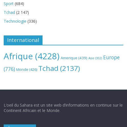
Sport
(684)
Tchad
(2 147)
Technologie
(336)
International
Afrique
(4228)
Europe
Amerique
(439)
Asie
(302)
Tchad
(2137)
(776)
Monde
(426)
L’oeil du Sahara est un site web d’informations en continue sur le
Continent Africain et le Monde.