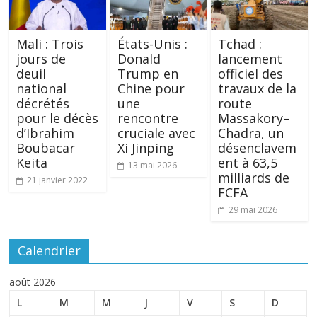
Mali : Trois
États-Unis :
Tchad :
jours de
Donald
lancement
deuil
Trump en
officiel des
national
Chine pour
travaux de la
décrétés
une
route
pour le décès
rencontre
Massakory–
d’Ibrahim
cruciale avec
Chadra, un
Boubacar
Xi Jinping
désenclavem
Keita
ent à 63,5
13 mai 2026
milliards de
21 janvier 2022
FCFA
29 mai 2026
Calendrier
août 2026
L
M
M
J
V
S
D