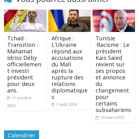
Tchad :
Afrique :
Tunisie
Transition :
L’Ukraine
:Racisme : Le
Mahamat
répond aux
président
Idriss Déby
accusations
Kaïs Saïed
officiellemen
du Mali
revient sur
t investi
après la
ses propos
président
rupture des
et annonce
pour deux
relations
du
ans.
diplomatique
changement
s
pour
11 octobre
certains
7 août 2024
2022
subsahariens
10 mars 2023
Calendrier