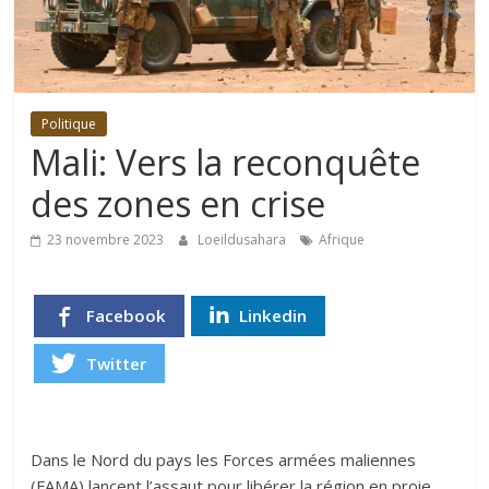
Politique
Mali: Vers la reconquête
des zones en crise
23 novembre 2023
Loeildusahara
Afrique
Facebook
Linkedin
Twitter
Dans le Nord du pays les Forces armées maliennes
(FAMA) lancent l’assaut pour libérer la région en proie