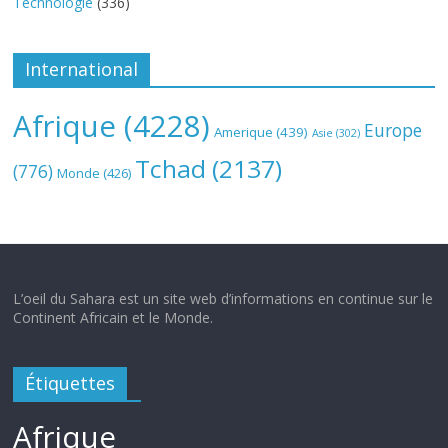
Technologie
(336)
International
Afrique
(4228)
Europe
Amerique
(439)
Asie
(302)
Tchad
(2137)
(776)
Monde
(426)
L’oeil du Sahara est un site web d’informations en continue sur le
Continent Africain et le Monde.
Étiquettes
Afrique