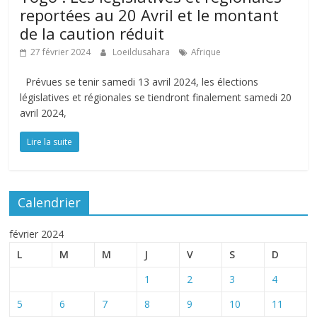
reportées au 20 Avril et le montant
de la caution réduit
27 février 2024
Loeildusahara
Afrique
Prévues se tenir samedi 13 avril 2024, les élections
législatives et régionales se tiendront finalement samedi 20
avril 2024,
Lire la suite
Calendrier
février 2024
L
M
M
J
V
S
D
1
2
3
4
5
6
7
8
9
10
11